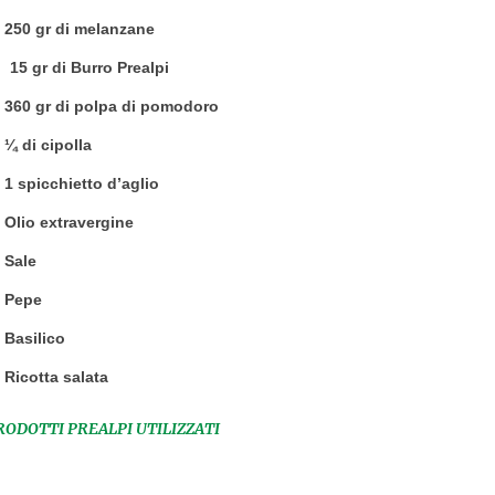
250 gr di melanzane
15 gr di Burro Prealpi
360 gr di polpa di pomodoro
¼ di cipolla
1 spicchietto d’aglio
Olio extravergine
Sale
Pepe
Basilico
Ricotta salata
RODOTTI PREALPI UTILIZZATI