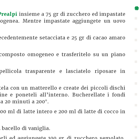
Prealpi
insieme a 75 gr di zucchero ed impastate
mogenea. Mentre impastate aggiungete un uovo
recedentemente setacciata e 25 gr di cacao amaro
 composto omogeneo e trasferitelo su un piano
ellicola trasparente e lasciatelo riposare in
tela con un matterello e create dei piccoli dischi
ne e poneteli all’interno. Bucherellate i fondi
ca 20 minuti a 200°.
00 ml di latte intero e 200 ml di latte di cocco in
 bacello di vaniglia.
orli ed aggiungete 100 gr di zucchero semolato,