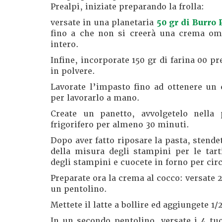
Prealpi, iniziate preparando la frolla:
versate in una planetaria
50 gr di Burro 
fino a che non si creerà una crema o
intero.
Infine, incorporate 150 gr di farina 00 p
in polvere.
Lavorate l’impasto fino ad ottenere un
per lavorarlo a mano.
Create un panetto, avvolgetelo nella p
frigorifero per almeno 30 minuti.
Dopo aver fatto riposare la pasta, stende
della misura degli stampini per le tarti
degli stampini e cuocete in forno per cir
Preparate ora la crema al cocco: versate 2
un pentolino.
Mettete il latte a bollire ed aggiungete 1/2
In un secondo pentolino, versate i 4 tu