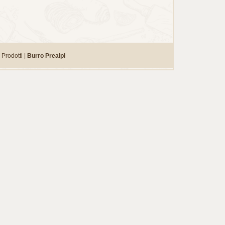
Prodotti |
Burro Prealpi