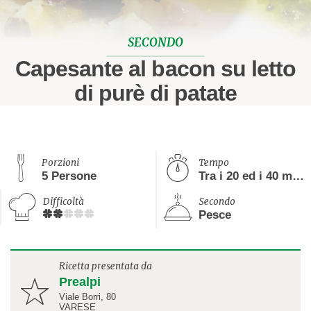
SECONDO
Capesante al bacon su letto
di purè di patate
Porzioni
Tempo
5 Persone
Tra i 20 ed i 40 minuti
Difficoltà
Secondo
Pesce
Ricetta presentata da
Prealpi
Viale Borri, 80
VARESE