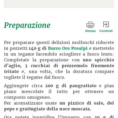
Preparazione
Stampa
Condividi
Per preparare questi deliziosi molluschi riducete
in pezzetti
140 g di
Burro Oro Prealpi
e mettetelo
in un tegame facendolo sciogliere a fuoco lento.
Completate la preparazione con
uno spicchio
d’aglio, 3 cucchiai di prezzemolo finemente
tritato
e, una volta, che la doratura compare
togliete il tegame dal fuoco.
Aggiungete circa
200 g di pangrattato
e pian
piano mescolate il tutto per ottenere un
composto omogeneo.
Per aromatizzare usate
un pizzico di sale, del
pepe e grattugiate della noce moscata.
Ora potete inumidire l’impasto con
30 g di