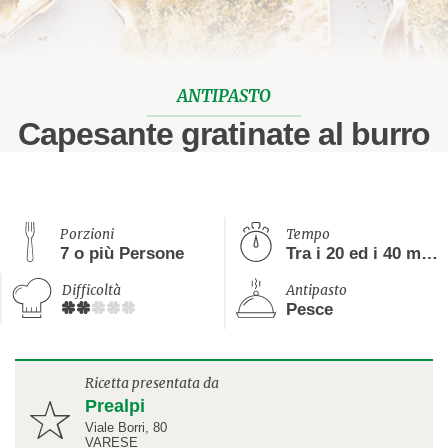
ANTIPASTO
Capesante gratinate al burro
Porzioni
Tempo
7 o più Persone
Tra i 20 ed i 40 minuti
Difficoltà
Antipasto
Pesce
Ricetta presentata da
Prealpi
Viale Borri, 80
VARESE