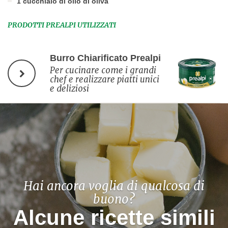
1 cucchiaio di olio di oliva
PRODOTTI PREALPI UTILIZZATI
Burro Chiarificato Prealpi
Per cucinare come i grandi
chef e realizzare piatti unici
e deliziosi
Hai ancora voglia di qualcosa di
buono?
Alcune ricette simili