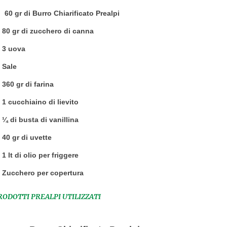
60 gr di Burro Chiarificato Prealpi
80 gr di zucchero di canna
3 uova
Sale
360 gr di farina
1 cucchiaino di lievito
¼ di busta di vanillina
40 gr di uvette
1 lt di olio per friggere
Zucchero per copertura
RODOTTI PREALPI UTILIZZATI