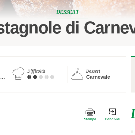
DESSERT
tagnole di Carne
Difficoltà
Dessert
Più di 40 minuti
Carnevale
Stampa
Condividi