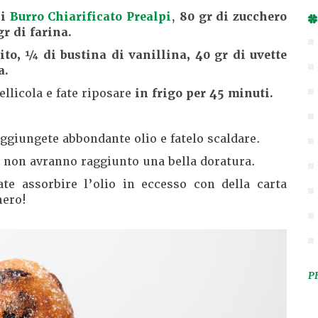
di
Burro Chiarificato Prealpi
,
80 gr di zucchero
gr di farina.
ito, ¼ di bustina di vanillina, 40 gr di uvette
a.
ellicola e fate riposare
in frigo per 45 minuti.
ggiungete abbondante olio e fatelo scaldare.
 non avranno raggiunto una bella doratura.
te assorbire l’olio in eccesso con della carta
hero!
P