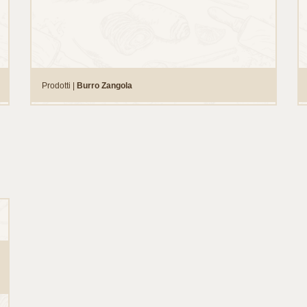
Prodotti |
Burro Zangola