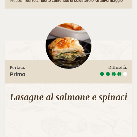
Prodotti |
Burro a ridotto contenuto di colesterolo
,
GranFormaggio
Portata:
Difficoltà:
Primo
Lasagne al salmone e spinaci