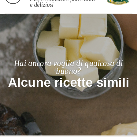
e deliziosi
Hai ancora voglia di qualcosa di
buono?
Alcune ricette simili