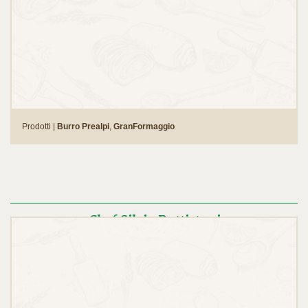
Prodotti |
Burro Prealpi
,
GranFormaggio
Chef Silvio Battistoni
Chef Lodo