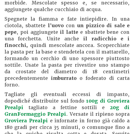
morbide. Mescolate spesso e, se necessario,
aggiungete qualche cucchiaio di acqua.
Spegnete la fiamma e fate intiepidire. In una
ciotola, sbattete
l'uovo
con
un pizzico di sale e
pepe
, poi aggiungete
il latte
e sbattete bene con
una forchetta. Unite anche
il radicchio e i
finocchi,
quindi mescolate ancora. Scoperchiate
la pasta per la base e stendetela con il mattarello,
formando un cerchio di uno spessore piuttosto
sottile. Usate la pasta per rivestire uno stampo
da crostate del diametro di 18 centimetri
precedentemente
imburrato
o foderato di carta
forno.
Tagliate gli eventuali eccessi di impasto,
dopodiché distribuite sul fondo
100g di Groviera
Prealpi
tagliato a fettine sottili e
20g di
GranFormaggio Prealpi
. Versate il ripieno sopra
Groviera Prealpi
e infornate in forno già caldo a
180 gradi per circa 35 minuti, o comunque fino a
che la quiche risulta cotta e dorata. Servite