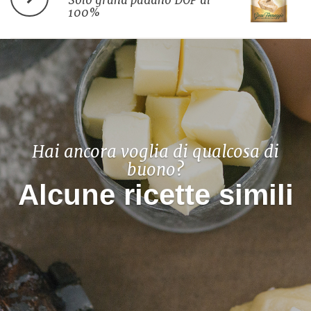
Solo grana padano DOP al
100%
Hai ancora voglia di qualcosa di
buono?
Alcune ricette simili