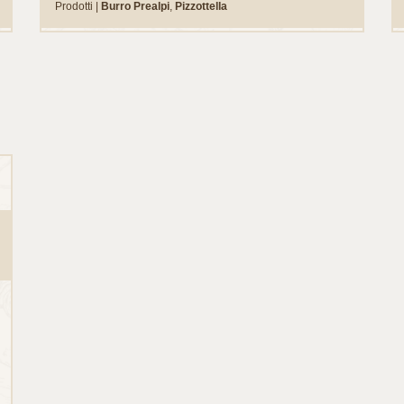
Prodotti |
Burro Prealpi
,
Pizzottella