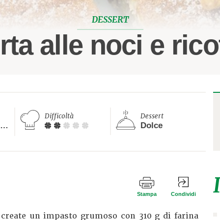
DESSERT
rta alle noci e rico
Difficoltà
Dessert
Più di 40 minuti
Dolce
Stampa
Condividi
a create un impasto grumoso con 310 g di farina