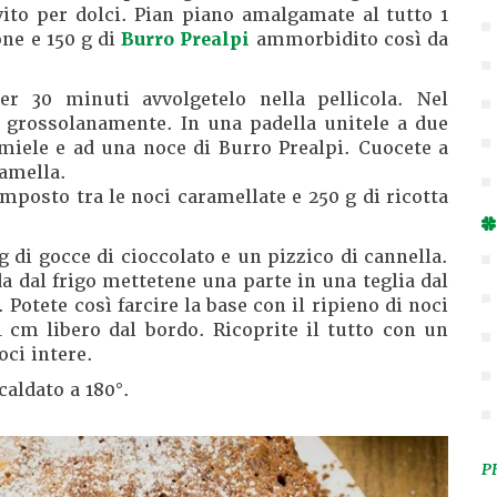
vito per dolci. Pian piano amalgamate al tutto 1
one e 150 g di
Burro Prealpi
ammorbidito così da
er 30 minuti avvolgetelo nella pellicola. Nel
e grossolanamente. In una padella unitele a due
 miele e ad una noce di Burro Prealpi. Cuocete a
ramella.
posto tra le noci caramellate e 250 g di ricotta
g di gocce di cioccolato e un pizzico di cannella.
da dal frigo mettetene una parte in una teglia dal
Potete così farcire la base con il ripieno di noci
1 cm libero dal bordo. Ricoprite il tutto con un
oci intere.
caldato a 180°.
P