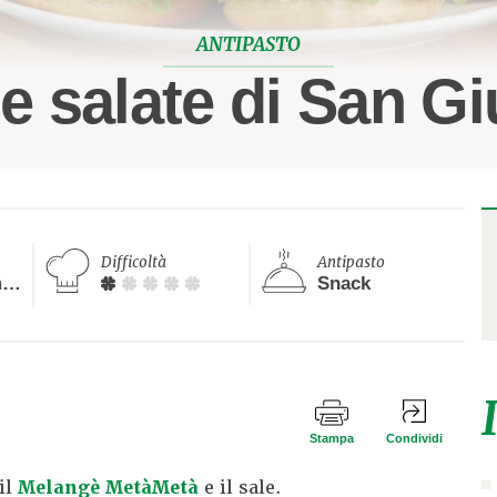
ANTIPASTO
e salate di San G
Difficoltà
Antipasto
Meno di 20 minuti
Snack
Stampa
Condividi
il
Melangè MetàMetà
e il sale.