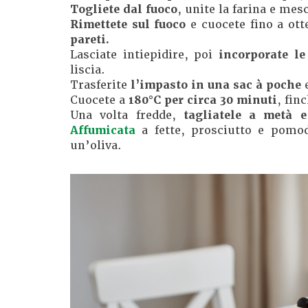
Togliete dal fuoco
, unite la farina e me
Rimettete sul fuoco
e cuocete fino a ot
pareti.
Lasciate intiepidire, poi
incorporate le
liscia.
Trasferite
l’impasto in una sac à poche
e
Cuocete a
180°C per circa 30 minuti
, fin
Una volta fredde,
tagliatele a metà e
Affumicata
a fette, prosciutto e pomo
un’oliva.