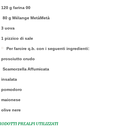
120 g farina 00
80 g Mélange MetàMetà
3 uova
1 pizzico di sale
Per farcire q.b. con i seguenti ingredienti:
prosciutto crudo
Scamorzella Affumicata
insalata
pomodoro
maionese
olive nere
RODOTTI PREALPI UTILIZZATI