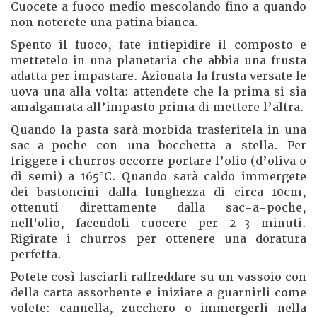
Cuocete a fuoco medio mescolando fino a quando
non noterete una patina bianca.
Spento il fuoco, fate intiepidire il composto e
mettetelo in una planetaria che abbia una frusta
adatta per impastare. Azionata la frusta versate le
uova una alla volta: attendete che la prima si sia
amalgamata all’impasto prima di mettere l’altra.
Quando la pasta sarà morbida trasferitela in una
sac-a-poche con una bocchetta a stella. Per
friggere i churros occorre portare l’olio (d’oliva o
di semi) a 165°C. Quando sarà caldo immergete
dei bastoncini dalla lunghezza di circa 10cm,
ottenuti direttamente dalla sac-a-poche,
nell'olio, facendoli cuocere per 2-3 minuti.
Rigirate i churros per ottenere una doratura
perfetta.
Potete così lasciarli raffreddare su un vassoio con
della carta assorbente e iniziare a guarnirli come
volete: cannella, zucchero o immergerli nella