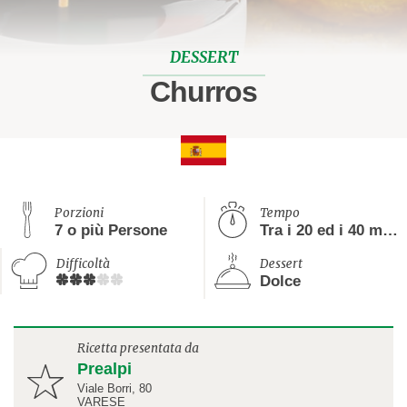
DESSERT
Churros
Porzioni
Tempo
7 o più Persone
Tra i 20 ed i 40 minuti
Difficoltà
Dessert
Dolce
Ricetta presentata da
Prealpi
Viale Borri, 80
VARESE