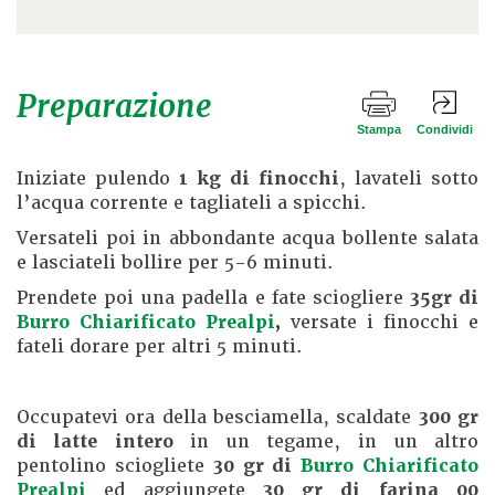
Preparazione
Stampa
Condividi
Iniziate pulendo
1 kg di finocchi
, lavateli sotto
l’acqua corrente e tagliateli a spicchi.
Versateli poi in abbondante acqua bollente salata
e lasciateli bollire per 5-6 minuti.
Prendete poi una padella e fate sciogliere
35gr di
Burro Chiarificato Prealpi
,
versate i finocchi e
fateli dorare per altri 5 minuti.
Occupatevi ora della besciamella, scaldate
300 gr
di latte intero
in un tegame, in un altro
pentolino sciogliete
30 gr di
Burro Chiarificato
Prealpi
ed aggiungete
30 gr di farina 00