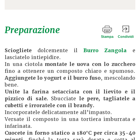
Preparazione
Stampa
Condividi
Sciogliete
dolcemente il
Burro Zangola
e
lasciatelo intiepidire.
In una ciotola
montate le uova con lo zucchero
fino a ottenere un composto chiaro e spumoso.
Aggiungete lo yogurt e il burro fuso
, mescolando
bene.
Unite la farina setacciata con il lievito e il
pizzico di sale.
Sbucciate
le pere, tagliatele a
cubetti e irroratele con il brandy.
Incorporatele delicatamente all’impasto.
Versate il composto in una tortiera imburrata e
infarinata.
Cuocete in forno statico a 180°C per circa 35-40
minuti,
finché la torta sarà dorata e cotta al