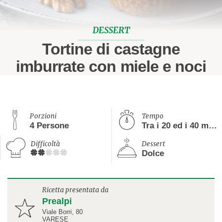
DESSERT
Tortine di castagne
imburrate con miele e noci
Porzioni
Tempo
4 Persone
Tra i 20 ed i 40 minuti
Difficoltà
Dessert
Dolce
Ricetta presentata da
Prealpi
Viale Borri, 80
VARESE