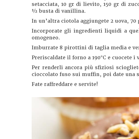
setacciata, 10 gr di lievito, 150 gr di z
½ busta di vanillina.
In un’altra ciotola aggiungete 2 uova, 70 
Incorporate gli ingredienti liquidi a qu
omogeneo.
Imburrate 8 pirottini di taglia media e v
Preriscaldate il forno a 190°C e cuocete i
Per renderli ancora più sfiziosi sciogliete
cioccolato fuso sui muffin, poi date una s
Fate raffreddare e servite!