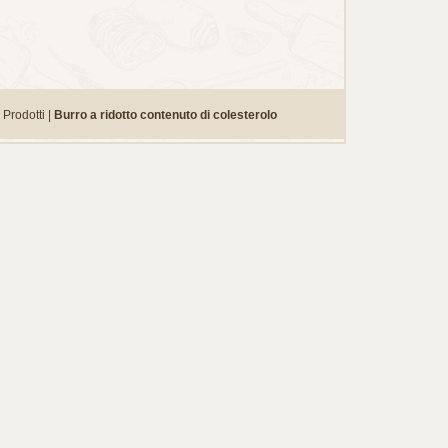
Prodotti |
Burro a ridotto contenuto di colesterolo