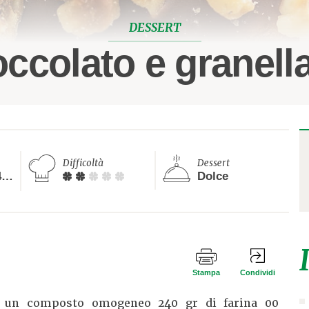
DESSERT
occolato e granell
Difficoltà
Dessert
Tra i 20 ed i 40 minuti
Dolce
Stampa
Condividi
re un composto omogeneo 240 gr di farina 00