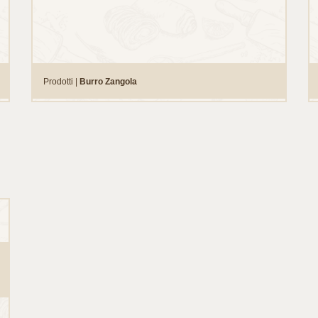
Prodotti |
Burro Zangola